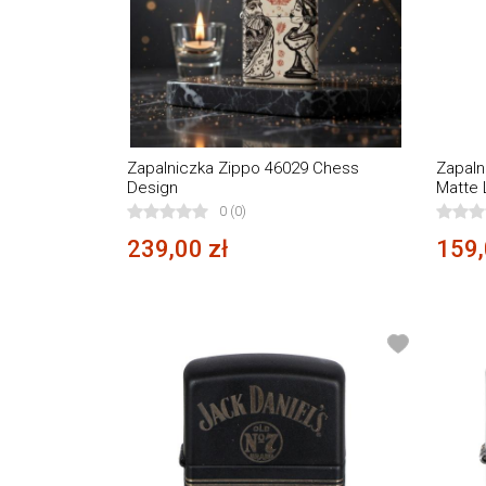
Zapalniczka Zippo 46029 Chess
Zapaln
Design
Matte 
0 (0)
239,00 zł
159,