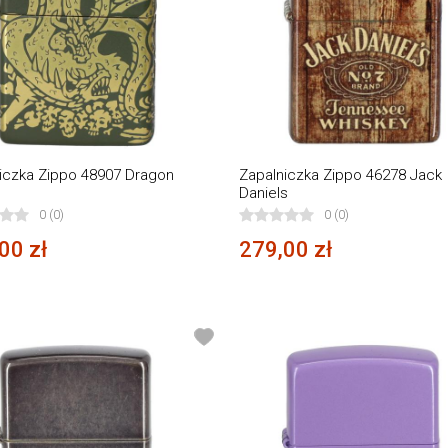
iczka Zippo 48907 Dragon
Zapalniczka Zippo 46278 Jack
n
Daniels
0 (0)
0 (0)
00 zł
279,00 zł