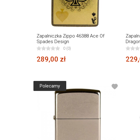
Zapalniczka Zippo 46388 Ace Of
Zapaln
Spades Design
Drago
0 (0)
289,00 zł
229,
Polecamy