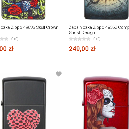
iczka Zippo 49696 Skull Crown
Zapalniczka Zippo 48562 Com
n
Ghost Design
0 (0)
0 (0)
00 zł
249,00 zł