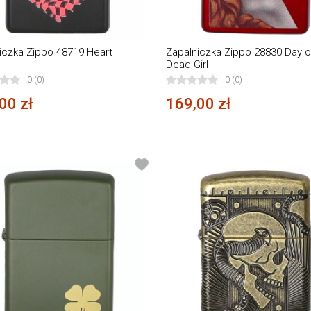
iczka Zippo 48719 Heart
Zapalniczka Zippo 28830 Day o
n
Dead Girl
0 (0)
0 (0)
00 zł
169,00 zł