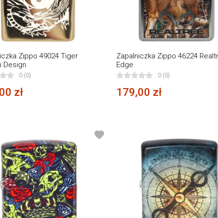
iczka Zippo 49024 Tiger
Zapalniczka Zippo 46224 Realt
n Design
Edge
0 (0)
0 (0)
00 zł
179,00 zł