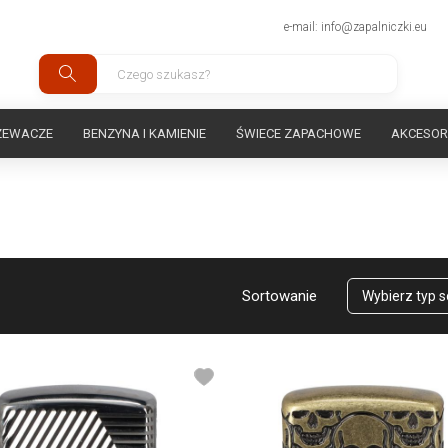
e-mail: info@zapalniczki.eu
ZEWACZE
BENZYNA I KAMIENIE
ŚWIECE ZAPACHOWE
AKCESOR
Sortowanie
Wybierz typ 