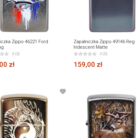
iczka Zippo 46221 Ford
Zapalniczka Zippo 49146 Reg
ng
Iridescent Matte
0 (0)
0 (0)
00 zł
159,00 zł