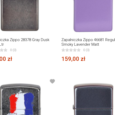
iczka Zippo 28378 Gray Dusk
Zapalniczka Zippo 46681 Regul
Ltr
Smoky Lavender Matt
0 (0)
0 (0)
00 zł
159,00 zł