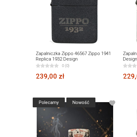
Zapalniczka Zippo 46567 Zippo 1941
Zapaln
Replica 1932 Design
Desig
0 (0)
239,00 zł
229,
Polecamy
Nowość