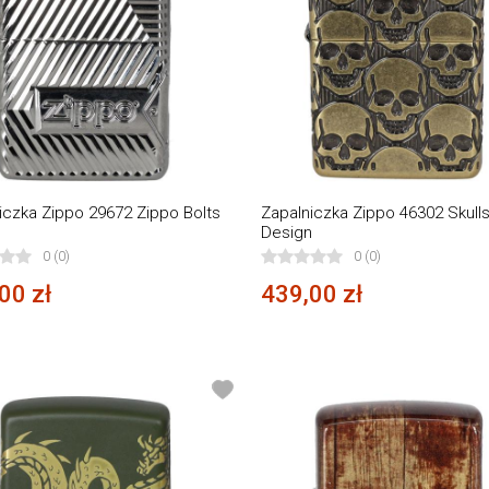
iczka Zippo 29672 Zippo Bolts
Zapalniczka Zippo 46302 Skull
n
Design
0 (0)
0 (0)
00 zł
439,00 zł