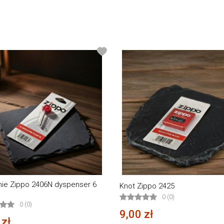
ie Zippo 2406N dyspenser 6
Knot Zippo 2425
0 (0)
0 (0)
9,00 zł
 zł