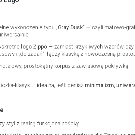
elne wykończenie typu
„Gray Dusk”
— czyli matowo-graf
niwersalnie.
dyskretne
logo Zippo
— zamiast krzykliwych wzorów czy g
asowy i „do zadań”: łączy klasykę z nowoczesną prostot
: metalowy, prostokątny korpus z zawiasową pokrywką 
czka-klasyk — idealna, jeśli cenisz
minimalizm, uniwers
ne
y styl z realną funkcjonalnością: