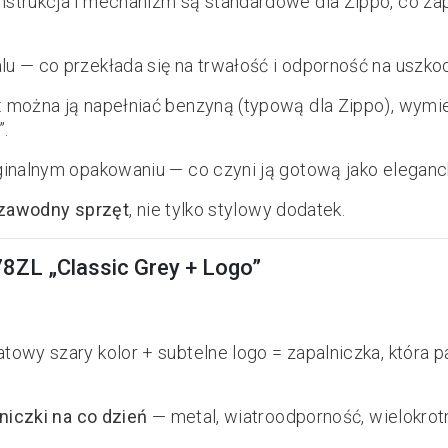
strukcja i mechanizm są standardowe dla Zippo, co za
u — co przekłada się na trwałość i odporność na uszko
: można ją napełniać benzyną (typową dla Zippo), wymie
”.
inalnym opakowaniu — co czyni ją gotową jako elegancki
ezawodny sprzęt
, nie tylko stylowy dodatek.
78ZL „Classic Grey + Logo”
owy szary kolor + subtelne logo = zapalniczka, która pas
lniczki na co dzień
— metal, wiatroodporność, wielokrot