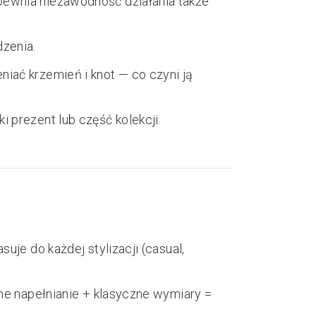
pewnia niezawodność działania także
dzenia.
niać krzemień i knot — co czyni ją
 prezent lub część kolekcji.
uje do każdej stylizacji (casual,
ne napełnianie + klasyczne wymiary =