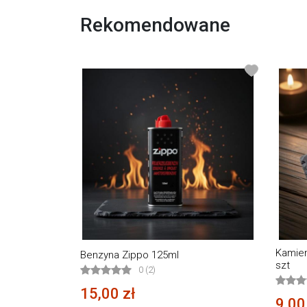
Rekomendowane
Kamien
Benzyna Zippo 125ml
szt
0 (2)
15,00 zł
9,00