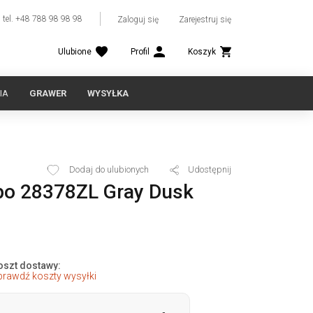
tel. +48 788 98 98 98
Zaloguj się
Zarejestruj się
Ulubione
Profil
Koszyk
IA
GRAWER
WYSYŁKA
Dodaj do ulubionych
Udostępnij
po 28378ZL Gray Dusk
oszt dostawy:
prawdź koszty wysyłki