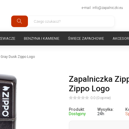
e-mail: info@zapalniczki.eu
ZEWACZE
BENZYNA I KAMIENIE
ŚWIECE ZAPACHOWE
AKCESOR
 Gray Dusk Zippo Logo
Zapalniczka Zip
Zippo Logo
0.0 (0 opinie)
Produkt:
Wysyłka:
K
Dostępny
24h
S