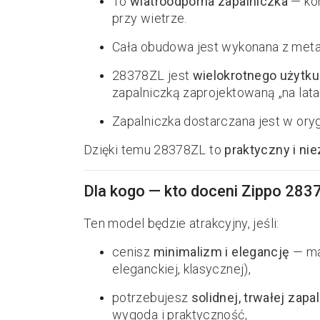
To
wiatroodporna zapalniczka
— kon
przy wietrze.
Cała obudowa jest wykonana z metal
28378ZL jest
wielokrotnego użytku
zapalniczką zaprojektowaną „na lata
Zapalniczka dostarczana jest w oryg
Dzięki temu 28378ZL to
praktyczny i ni
Dla kogo — kto doceni Zippo 283
Ten model będzie atrakcyjny, jeśli:
cenisz
minimalizm i elegancję
— mat
eleganckiej, klasycznej),
potrzebujesz
solidnej, trwałej zapa
wygoda i praktyczność,