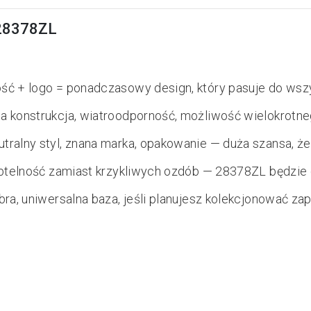
 28378ZL
ć + logo = ponadczasowy design, który pasuje do wszy
 konstrukcja, wiatroodporność, możliwość wielokrotnego
tralny styl, znana marka, opakowanie — duża szansa, że 
subtelność zamiast krzykliwych ozdób — 28378ZL będzi
bra, uniwersalna baza, jeśli planujesz kolekcjonować zap