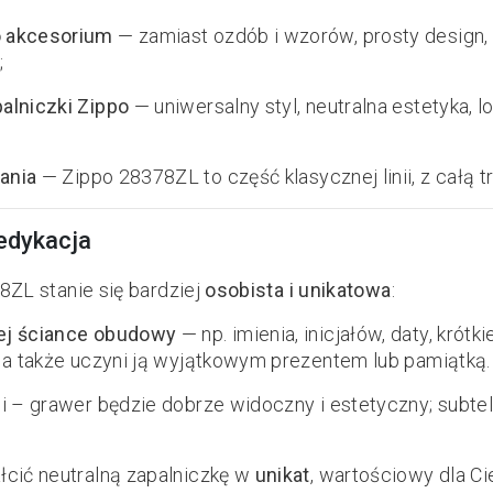
o akcesorium
— zamiast ozdób i wzorów, prosty design, 
;
alniczki Zippo
— uniwersalny styl, neutralna estetyka, l
ania
— Zippo 28378ZL to część klasycznej linii, z całą t
dedykacja
ZL stanie się bardziej
osobista i unikatowa
:
nej ściance obudowy
— np. imienia, inicjałów, daty, kró
, a także uczyni ją wyjątkowym prezentem lub pamiątką.
ni – grawer będzie dobrze widoczny i estetyczny; subte
łcić neutralną zapalniczkę w
unikat
, wartościowy dla C