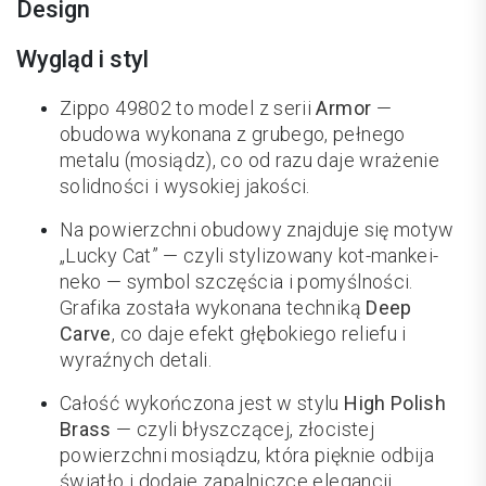
Design
Wygląd i styl
Zippo 49802 to model z serii
Armor
—
obudowa wykonana z grubego, pełnego
metalu (mosiądz), co od razu daje wrażenie
solidności i wysokiej jakości.
Na powierzchni obudowy znajduje się motyw
„Lucky Cat” — czyli stylizowany kot-mankei-
neko — symbol szczęścia i pomyślności.
Grafika została wykonana techniką
Deep
Carve
, co daje efekt głębokiego reliefu i
wyraźnych detali.
Całość wykończona jest w stylu
High Polish
Brass
— czyli błyszczącej, złocistej
powierzchni mosiądzu, która pięknie odbija
światło i dodaje zapalniczce elegancji.