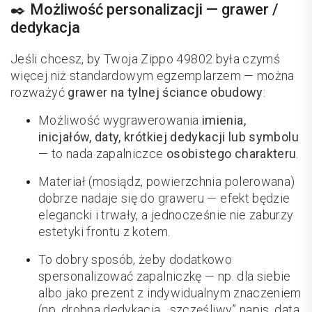
✒️ Możliwość personalizacji — grawer /
dedykacja
Jeśli chcesz, by Twoja Zippo 49802 była czymś
więcej niż standardowym egzemplarzem — można
rozważyć
grawer na tylnej ściance obudowy
:
Możliwość wygrawerowania
imienia,
inicjałów, daty, krótkiej dedykacji lub symbolu
— to nada zapalniczce
osobistego charakteru
.
Materiał (mosiądz, powierzchnia polerowana)
dobrze nadaje się do graweru — efekt będzie
elegancki i trwały, a jednocześnie nie zaburzy
estetyki frontu z kotem.
To dobry sposób, żeby dodatkowo
spersonalizować zapalniczkę — np. dla siebie
albo jako prezent z indywidualnym znaczeniem
(np. drobna dedykacja, „szczęśliwy” napis, data