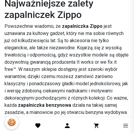
Najważniejsze zalety
zapalniczek Zippo
Powszechnie wiadomo, że
zapalniczka Zippo
jest
uznawana za kultowy gadżet, który nie ma sobie równych
już od kilkudziesięciu lat. Są to akcesoria nie tylko
eleganckie, ale także niezawodne. Kojarzą się z wysoką
trwałością i odpornością, gdyż wszystkie modele są objęte
dożywotnią gwarancją producenta It works or we fix it
free™. W naszym sklepie dostępny jest szeroki wybór
wariantów, dzięki czemu możesz zamówić zarówno
klasyczny i ponadczasowy gładki model jednokolorowy, jak
i wersję zdobioną ciekawymi nadrukami i motywami
dekoracyjnymi pochodzącymi z różnych kolekcji. Co ważne,
każda
zapalniczka benzynowa
działa na takiej samej
zasadzie, a mianowicie po jej otwarciu benzyna wydobywa
się z niej przy pomocy knota, a potrzebna do zapłonu iskra
🍪
powstaje dzięki obracaniu metalowego kółka dociskanego
do krzesiwa. W celu zgaszenia płomienia wystarczy ją