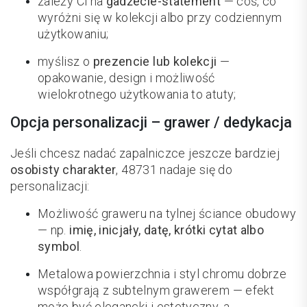
zależy Ci na
gadżecie-statement
— coś, co
wyróżni się w kolekcji albo przy codziennym
użytkowaniu;
myślisz o
prezencie lub kolekcji
—
opakowanie, design i możliwość
wielokrotnego użytkowania to atuty;
Opcja personalizacji – grawer / dedykacja
Jeśli chcesz nadać zapalniczce jeszcze bardziej
osobisty charakter
, 48731 nadaje się do
personalizacji:
Możliwość graweru na tylnej ściance obudowy
— np.
imię, inicjały, datę, krótki cytat albo
symbol
.
Metalowa powierzchnia i styl chromu dobrze
współgrają z subtelnym grawerem — efekt
może być elegancki i estetyczny, a