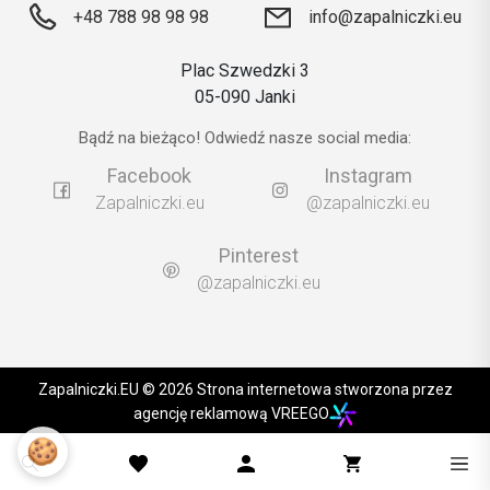
+48 788 98 98 98
info@zapalniczki.eu
Plac Szwedzki 3
05-090 Janki
Bądź na bieżąco! Odwiedź nasze social media:
Facebook
Instagram
Zapalniczki.eu
@zapalniczki.eu
Pinterest
@zapalniczki.eu
Zapalniczki.EU © 2026 Strona internetowa stworzona przez
agencję reklamową VREEGO
🍪