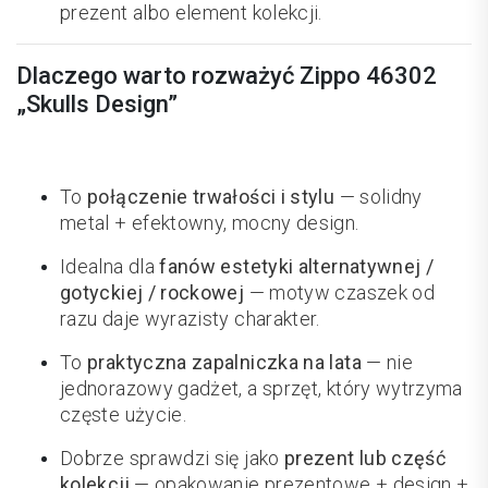
prezent albo element kolekcji.
Dlaczego warto rozważyć Zippo 46302
„Skulls Design”
To
połączenie trwałości i stylu
— solidny
metal + efektowny, mocny design.
Idealna dla
fanów estetyki alternatywnej /
gotyckiej / rockowej
— motyw czaszek od
razu daje wyrazisty charakter.
To
praktyczna zapalniczka na lata
— nie
jednorazowy gadżet, a sprzęt, który wytrzyma
częste użycie.
Dobrze sprawdzi się jako
prezent lub część
kolekcji
— opakowanie prezentowe + design +