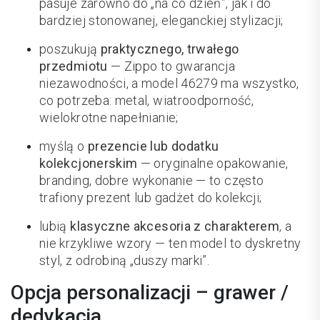
pasuje zarówno do „na co dzień”, jak i do
bardziej stonowanej, eleganckiej stylizacji;
poszukują
praktycznego, trwałego
przedmiotu
— Zippo to gwarancja
niezawodności, a model 46279 ma wszystko,
co potrzeba: metal, wiatroodporność,
wielokrotne napełnianie;
myślą o
prezencie lub dodatku
kolekcjonerskim
— oryginalne opakowanie,
branding, dobre wykonanie — to często
trafiony prezent lub gadżet do kolekcji;
lubią
klasyczne akcesoria z charakterem
, a
nie krzykliwe wzory — ten model to dyskretny
styl, z odrobiną „duszy marki”.
Opcja personalizacji – grawer /
dedykacja