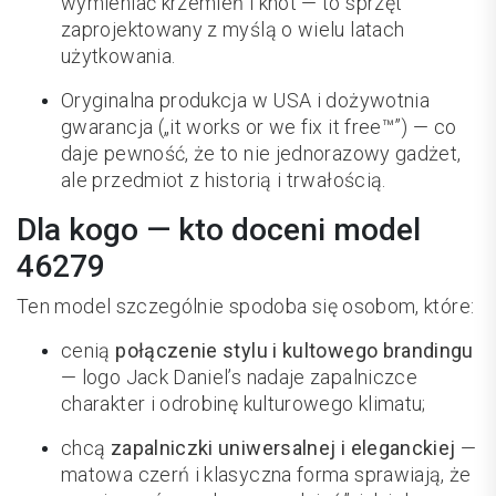
wymieniać krzemień i knot — to sprzęt
zaprojektowany z myślą o wielu latach
użytkowania.
Oryginalna produkcja w USA i dożywotnia
gwarancja („it works or we fix it free™”) — co
daje pewność, że to nie jednorazowy gadżet,
ale przedmiot z historią i trwałością.
Dla kogo — kto doceni model
46279
Ten model szczególnie spodoba się osobom, które:
cenią
połączenie stylu i kultowego brandingu
— logo Jack Daniel’s nadaje zapalniczce
charakter i odrobinę kulturowego klimatu;
chcą
zapalniczki uniwersalnej i eleganckiej
—
matowa czerń i klasyczna forma sprawiają, że