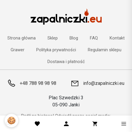
Strona główna
Sklep
Blog
FAQ
Kontakt
Grawer
Polityka prywatności
Regulamin sklepu
Dostawa i płatność
+48 788 98 98 98
info@zapalniczki.eu
Plac Szwedzki 3
05-090 Janki
Bądź na bieżąco! Odwiedź nasze social media:
🍪
Facebook
Instagram