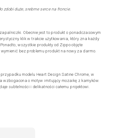
 zdobi duże, srebrne serce na froncie.
e zapalniczki. Obecnie jest to produkt o ponadczasowym
rystyczny klik w trakcie użytkowania, który zna każdy
 Ponadto, wszystkie produkty od Zippo objęte
y wymienić bez problemu produkt na nowy za darmo.
 w przypadku modelu Heart Design Satine Chrome, w
ika wzbogacona o motyw imitujący mozaikę z kamyków.
daje subtelności i delikatności całemu projektowi.