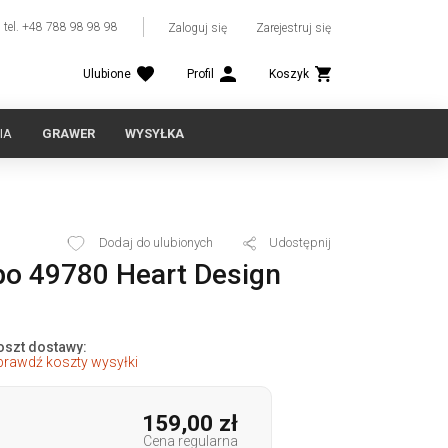
tel. +48 788 98 98 98
Zaloguj się
Zarejestruj się
Ulubione
Profil
Koszyk
IA
GRAWER
WYSYŁKA
Dodaj do ulubionych
Udostępnij
po 49780 Heart Design
oszt dostawy:
prawdź koszty wysyłki
159,00 zł
Cena regularna