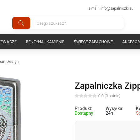
e-mail: info@zapalniczki.eu
ZEWACZE
BENZYNA I KAMIENIE
ŚWIECE ZAPACHOWE
AKCESOR
eart Design
Zapalniczka Zip
0.0 (0 opinie)
Produkt:
Wysyłka:
K
Dostępny
24h
S