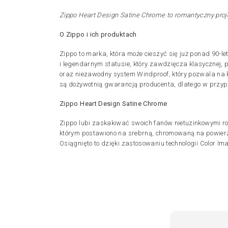
Zippo Heart Design Satine Chrome to romantyczny projek
O Zippo i ich produktach
Zippo to marka, która może cieszyć się już ponad 90-le
i legendarnym statusie, który zawdzięcza klasycznej, p
oraz niezawodny system Windproof, który pozwala na ko
są dożywotnią gwarancją producenta, dlatego w przy
Zippo Heart Design Satine Chrome
Zippo lubi zaskakiwać swoich fanów nietuzinkowymi r
którym postawiono na srebrną, chromowaną na powierz
Osiągnięto to dzięki zastosowaniu technologii Color Ima