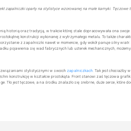
t zapalniczki oparty na stylistyce wzorowanej na małe kamyki. Tęczowe tło
tnią historią oraz tradycją, w trakcie której stale dopracowywała ona swoj
rostokątnej konstrukcji wykonanej z wytrzymałego metalu. To także charakte
rzystanie z zapalniczki nawet w momencie, gdy wokół panuje silny wiatr.
padku pojawienia się wad fabrycznych lub usterek mechanicznych, możem
ozwiązaniami stylistycznymi w swoich
zapalniczkach
. Tak jest chociażby
chni konstrukcję w kształcie prostokąta. Front stanowi zaś tęczowa graf
ge. Tło jest tęczowe, a na środku znalazło się srebrne, duże serce, które do