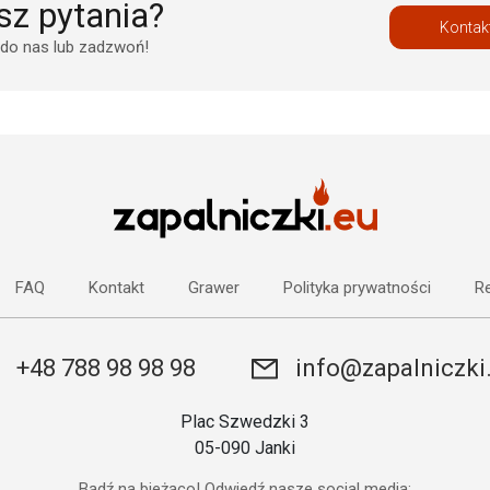
z pytania?
Kontak
 do nas lub zadzwoń!
FAQ
Kontakt
Grawer
Polityka prywatności
Re
+48 788 98 98 98
info@zapalniczki
Plac Szwedzki 3
05-090 Janki
Bądź na bieżąco! Odwiedź nasze social media: