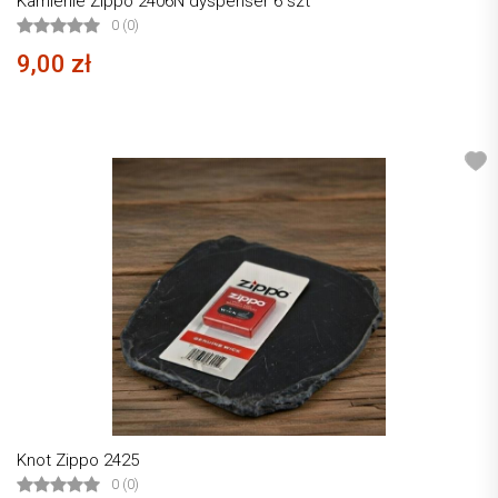
Kamienie Zippo 2406N dyspenser 6 szt
0 (0)
9,00 zł
Knot Zippo 2425
0 (0)