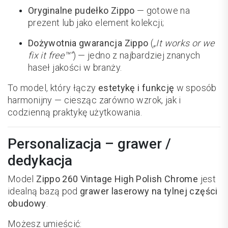
Oryginalne pudełko Zippo
— gotowe na
prezent lub jako element kolekcji;
Dożywotnia gwarancja Zippo
(
„It works or we
fix it free™”
) — jedno z najbardziej znanych
haseł jakości w branży.
To model, który łączy
estetykę i funkcję
w sposób
harmonijny — ciesząc zarówno wzrok, jak i
codzienną praktykę użytkowania.
Personalizacja – grawer /
dedykacja
Model
Zippo 260 Vintage High Polish Chrome
jest
idealną bazą pod
grawer laserowy na tylnej części
obudowy
.
Możesz umieścić: