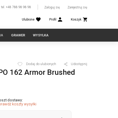
tel. +48 788 98 98 98
Zaloguj się
Zarejestruj się
Ulubione
Profil
Koszyk
IA
GRAWER
WYSYŁKA
Dodaj do ulubionych
Udostępnij
PPO 162 Armor Brushed
oszt dostawy:
prawdź koszty wysyłki