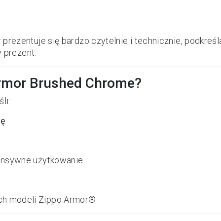
ezentuje się bardzo czytelnie i technicznie, podkreśla
 prezent.
Armor Brushed Chrome?
li:
gę
tensywne użytkowanie
ch modeli Zippo Armor®