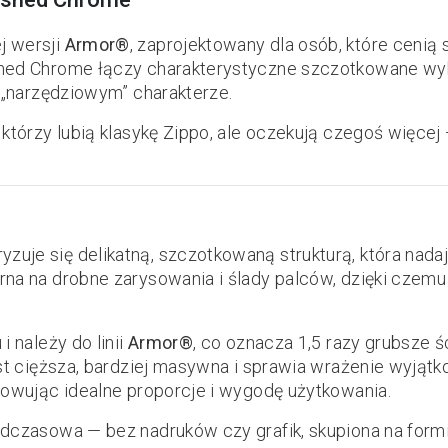
j wersji
Armor®
, zaprojektowany dla osób, które cenią
shed Chrome łączy charakterystyczne szczotkowane wy
j „narzędziowym” charakterze.
którzy lubią klasykę Zippo, ale oczekują czegoś więcej
yzuje się delikatną, szczotkowaną strukturą, która nadaj
na na drobne zarysowania i ślady palców, dzięki czemu
 należy do linii
Armor®
, co oznacza 1,5 razy grubsze 
st cięższa, bardziej masywna i sprawia wrażenie wyjątk
howując idealne proporcje i wygodę użytkowania.
dczasowa — bez nadruków czy grafik, skupiona na formie