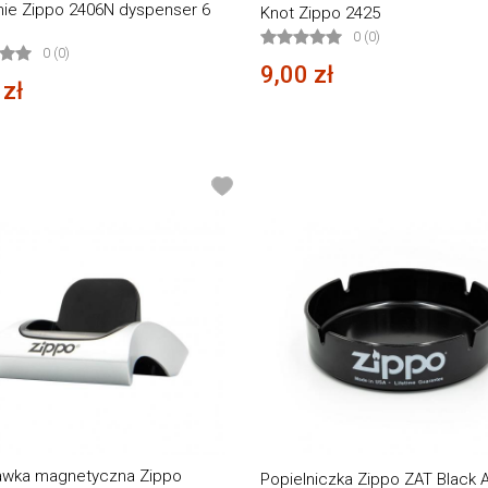
ie Zippo 2406N dyspenser 6
Knot Zippo 2425
0 (0)
0 (0)
9,00 zł
 zł
awka magnetyczna Zippo
Popielniczka Zippo ZAT Black 