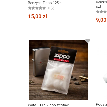
Kamien
Benzyna Zippo 125ml
szt
0 (2)
15,00 zł
9,00
Podst
Wata + Filc Zippo zestaw