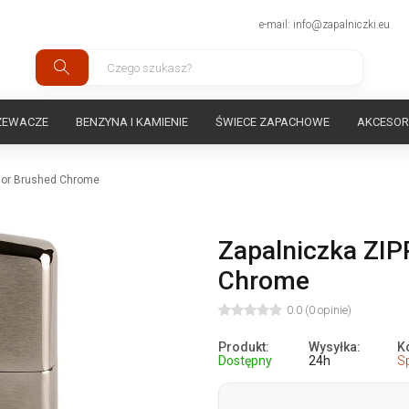
e-mail: info@zapalniczki.eu
ZEWACZE
BENZYNA I KAMIENIE
ŚWIECE ZAPACHOWE
AKCESOR
mor Brushed Chrome
Zapalniczka ZI
Chrome
0.0 (0 opinie)
Produkt:
Wysyłka:
K
Dostępny
24h
S