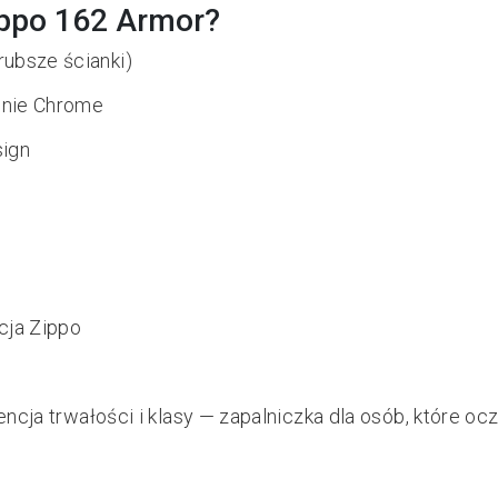
ippo 162 Armor?
rubsze ścianki)
enie Chrome
sign
cja Zippo
ncja trwałości i klasy — zapalniczka dla osób, które oc