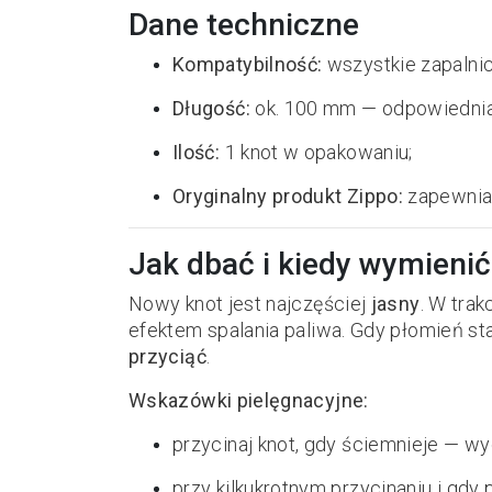
Dane techniczne
Kompatybilność:
wszystkie zapalni
Długość:
ok. 100 mm — odpowiednia 
Ilość:
1 knot w opakowaniu;
Oryginalny produkt Zippo:
zapewnia 
Jak dbać i kiedy wymienić
Nowy knot jest najczęściej
jasny
. W tra
efektem spalania paliwa. Gdy płomień staj
przyciąć
.
Wskazówki pielęgnacyjne:
przycinaj knot, gdy ściemnieje — wyc
przy kilkukrotnym przycinaniu i gd