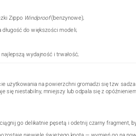
czki Zippo
Windproof
(benzynowe);
długość do większości modeli;
najlepszą wydajność i trwałość;
kcie użytkowania na powierzchni gromadzi się tzw. sadza
e się niestabilny, mniejszy lub odpala się z opóźnienie
iągnij go delikatnie pęsetą i odetnij czarny fragment, b
y pozostaje niewiele świeżego knota — wymień go na now