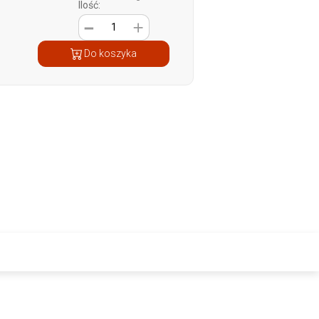
Ilość:
1
Do koszyka