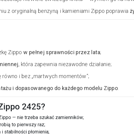
iu z oryginalną benzyną i kamieniami Zippo poprawia
ż
zkę Zippo
w pełnej sprawności przez lata
;
amiennej
, która zapewnia niezawodne działanie;
się równo i bez „martwych momentów”;
tażu i dopasowanego do każdego modelu Zippo
.
 Zippo 2425?
ippo — nie trzeba szukać zamienników;
robią to pierwszy raz;
 stabilności płomienia;