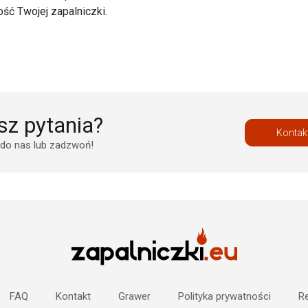
ość Twojej zapalniczki.
z pytania?
Kontak
 do nas lub zadzwoń!
FAQ
Kontakt
Grawer
Polityka prywatności
Re