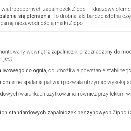
, wiatroodpornych zapalniczek Zippo — kluczowy eleme
palenie się płomienia
. To drobna, ale bardzo istotna czę
endarną niezawodnością marki Zippo.
ontowany wewnątrz zapalniczki, przeznaczony do mod
 jest:
aliwowego do ognia
, co umożliwia powstanie stabilnego
omierne spalanie paliwa i pozwala utrzymać wysoką sp
owych warunkach użytkowania, również przy lekkim wie
ich standardowych zapalniczek benzynowych Zippo i 