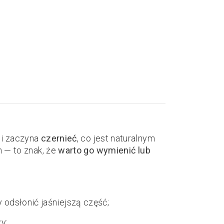
 i zaczyna
czernieć
, co jest naturalnym
m — to znak, że
warto go wymienić lub
y odsłonić jaśniejszą część;
y;