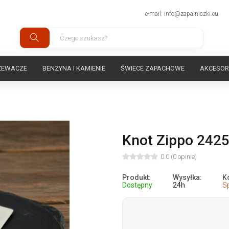
e-mail: info@zapalniczki.eu
ZEWACZE
BENZYNA I KAMIENIE
ŚWIECE ZAPACHOWE
AKCESOR
Knot Zippo 242
0.0 (0 opinie)
Produkt:
Wysyłka:
K
Dostępny
24h
S