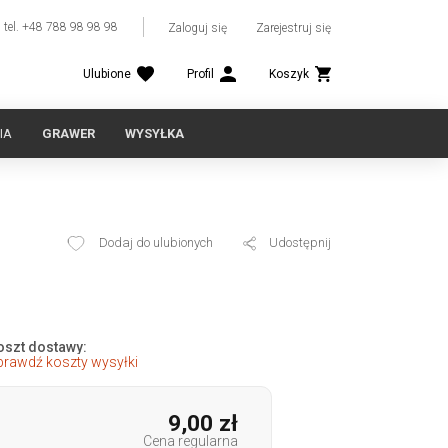
tel. +48 788 98 98 98
Zaloguj się
Zarejestruj się
Ulubione
Profil
Koszyk
IA
GRAWER
WYSYŁKA
Dodaj do ulubionych
Udostępnij
5
oszt dostawy:
prawdź koszty wysyłki
9,00 zł
Cena regularna