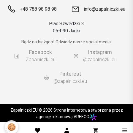
+48 788 98 98 98
info@zapalniczki.eu
Plac Szwedzki 3
05-090 Janki
Bądź na bieżąco! Odwiedź nasze social media:
Facebook
Instagram
Zapalniczki.eu
@zapalniczki.eu
Pinterest
@zapalniczki.eu
Zapalniczki.EU © 2026 Strona internetowa stworzona przez
agencję reklamową VREEGO
🍪