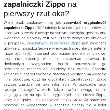
zapalniczki Zippo
na
pierwszy rzut oka?
Wiele osób zastanawia się
jak sprawdzić oryginalność
zapalniczki Zippo
. Otóż istnieje kilka istotnych elementów, na
które warto zwrócić uwagę na samym początku, gdyż są one
widoczne na pierwszy rzut oka. Przede wszystkim obudowa
w przypadku
oryginalnych zapalniczek Zippo
jest wykonana
głównie z mosiądzu (jedynie w edycjach specjalnych materiał
może być inny), natomiast podrobione modele są stalowe.
Jeśli nie jesteśmy w stanie rozpoznać surowca to
doskonałym rozwiązaniem będzie sprawdzenie go
przykładając magnes do obudowy bez wkładu. Ponadto
koniecznie jest sprawdzenie datowania wybitego na wkładzie
i na obudowie, gdyż na oryginalnych zapalniczkach Zippo
zawsze znajduje się taka informacja. W przypadku tego
rodzaju szczegółów warto także zwrócić uwagę na filc
znajdujący się na spodzie oryginalnych zapalniczek Zippo,
który jest gruby i ma czerwone napisy
lift to fill
, natomiast
podróbki są wyposażone w znacznie cieńszy filc, a kolor