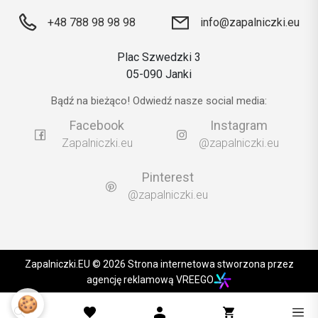
+48 788 98 98 98
info@zapalniczki.eu
Plac Szwedzki 3
05-090 Janki
Bądź na bieżąco! Odwiedź nasze social media:
Facebook
Instagram
Zapalniczki.eu
@zapalniczki.eu
Pinterest
@zapalniczki.eu
Zapalniczki.EU © 2026 Strona internetowa stworzona przez
agencję reklamową VREEGO
🍪