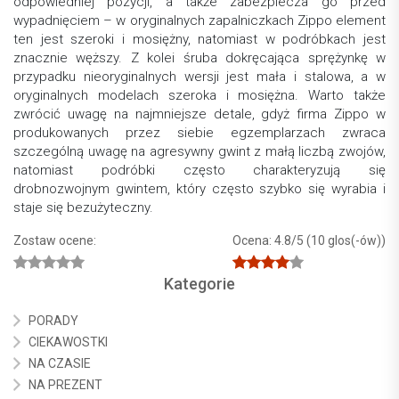
odpowiedniej pozycji, a także zabezpiecza go przed
wypadnięciem – w oryginalnych zapalniczkach Zippo element
ten jest szeroki i mosiężny, natomiast w podróbkach jest
znacznie węższy. Z kolei śruba dokręcająca sprężynkę w
przypadku nieoryginalnych wersji jest mała i stalowa, a w
oryginalnych modelach szeroka i mosiężna. Warto także
zwrócić uwagę na najmniejsze detale, gdyż firma Zippo w
produkowanych przez siebie egzemplarzach zwraca
szczególną uwagę na agresywny gwint z małą liczbą zwojów,
natomiast podróbki często charakteryzują się
drobnozwojnym gwintem, który często szybko się wyrabia i
staje się bezużyteczny.
Zostaw ocene:
Ocena: 4.8
/5 (10 glos(-ów))
Kategorie
PORADY
CIEKAWOSTKI
NA CZASIE
NA PREZENT