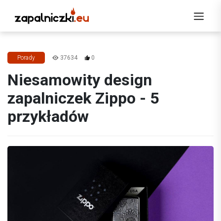
37634
0
Porady
Niesamowity design
zapalniczek Zippo - 5
przykładów