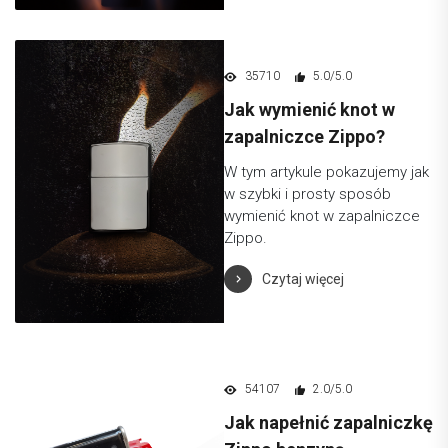
35710
5.0/5.0
Jak wymienić knot w
zapalniczce Zippo?
W tym artykule pokazujemy jak
w szybki i prosty sposób
wymienić knot w zapalniczce
Zippo.
Czytaj więcej
54107
2.0/5.0
Jak napełnić zapalniczkę