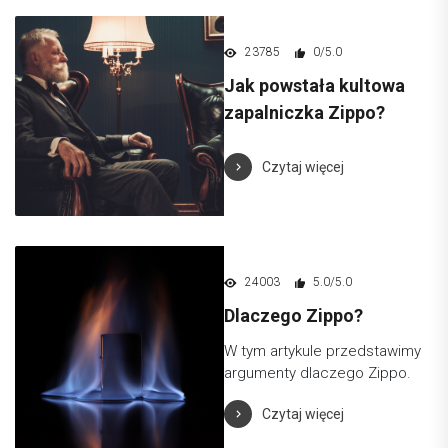
23785
0/5.0
Jak powstała kultowa
zapalniczka Zippo?
Czytaj więcej
24003
5.0/5.0
Dlaczego Zippo?
W tym artykule przedstawimy
argumenty dlaczego Zippo.
Czytaj więcej