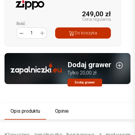
249,00 zł
Cena regularna
Ilość:
1
Do koszyka
Dodaj grawer
Tylko 20,00 zł
Dodaj grawer
Opis produktu
Opinie
Klasyczna zapalniczka benzynowa z motywem