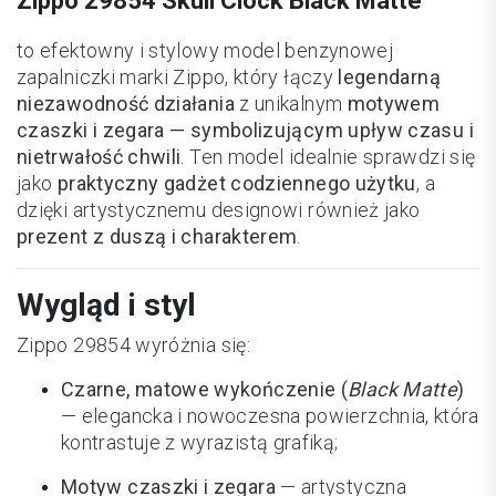
Zippo 29854 Skull Clock Black Matte
to efektowny i stylowy model benzynowej
zapalniczki marki Zippo, który łączy
legendarną
niezawodność działania
z unikalnym
motywem
czaszki i zegara — symbolizującym upływ czasu i
nietrwałość chwili
. Ten model idealnie sprawdzi się
jako
praktyczny gadżet codziennego użytku
, a
dzięki artystycznemu designowi również jako
prezent z duszą i charakterem
.
Wygląd i styl
Zippo 29854 wyróżnia się:
Czarne, matowe wykończenie (
Black Matte
)
— elegancka i nowoczesna powierzchnia, która
kontrastuje z wyrazistą grafiką;
Motyw czaszki i zegara
— artystyczna