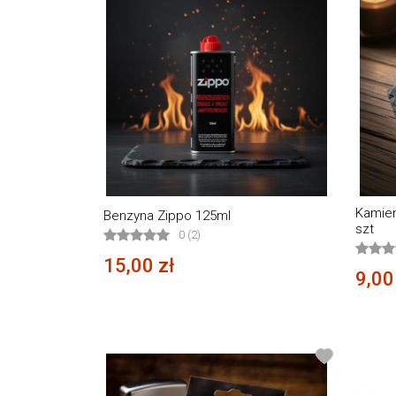
Kamien
Benzyna Zippo 125ml
szt
0 (2)
15,00 zł
9,00