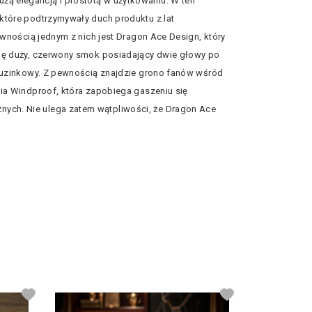
żą elegancją i prostotą w użytkowaniu. W ten
 które podtrzymywały duch produktu z lat
ewnością jednym z nich jest Dragon Ace Design, który
 się duży, czerwony smok posiadający dwie głowy po
ietuzinkowy. Z pewnością znajdzie grono fanów wśród
gia Windproof, która zapobiega gaszeniu się
nych. Nie ulega zatem wątpliwości, że Dragon Ace