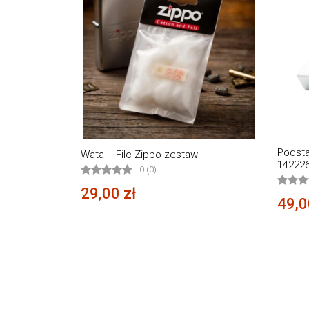
Podst
Wata + Filc Zippo zestaw
142226
0 (0)
29,00 zł
49,0