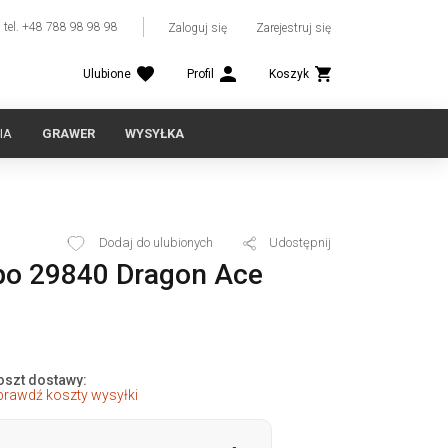
tel. +48 788 98 98 98
Zaloguj się
Zarejestruj się
Ulubione
Profil
Koszyk
IA
GRAWER
WYSYŁKA
Dodaj do ulubionych
Udostępnij
po 29840 Dragon Ace
oszt dostawy:
prawdź koszty wysyłki