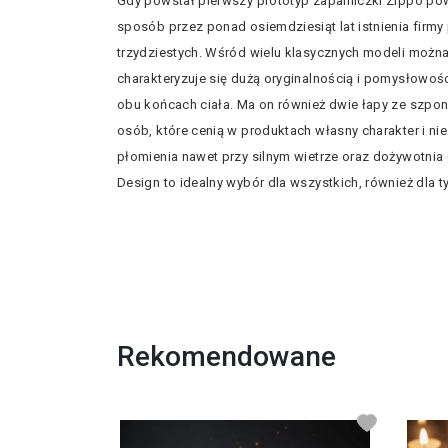
Gdy powstał pierwszy prototyp zapalniczki Zippo pow
sposób przez ponad osiemdziesiąt lat istnienia firmy
trzydziestych. Wśród wielu klasycznych modeli można z
charakteryzuje się dużą oryginalnością i pomysłowoś
obu końcach ciała. Ma on również dwie łapy ze szpona
osób, które cenią w produktach własny charakter i ni
płomienia nawet przy silnym wietrze oraz dożywotni
Design to idealny wybór dla wszystkich, również dla ty
Rekomendowane