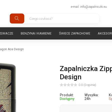
e-mail: info@zapalniczki.eu
ZEWACZE
BENZYNA I KAMIENIE
ŚWIECE ZAPACHOWE
AKCESOR
ragon Ace Design
Zapalniczka Zip
Design
0.0 (0 opinie)
Produkt:
Wysyłka:
K
Dostępny
24h
S