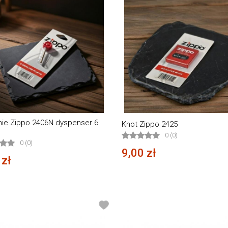
ie Zippo 2406N dyspenser 6
Knot Zippo 2425
0 (0)
0 (0)
9,00 zł
 zł