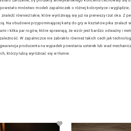
stało założenie, by produkty amerykańskiego koncernu cechowały się du
 powstało mnóstwo modeli zapalniczek o różnej kolorystyce i wyglądzie,
naleźć również takie, które wyróżniają się już na pierwszy rzut oka. Z p
cią. Na obudowie przypominającej kartę do gry w kształcie pika znalazł
mi i kilka par rogów, które sprawiają, że wzór jest bardzo odważny i n
ezależność. W zapalniczce nie zabrakło również takich cech jak technolo
a gwarancja producenta na wypadek powstania usterek lub wad mechanicz
ch, którzy lubią wyróżniać się w tłumie.