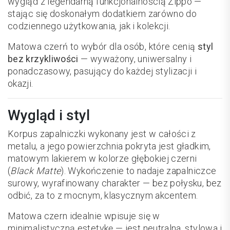
wygląd z legendarną funkcjonalnością Zippo —
stając się doskonałym dodatkiem zarówno do
codziennego użytkowania, jak i kolekcji.
Matowa czerń to wybór dla osób, które cenią
styl
bez krzykliwości
— wyważony, uniwersalny i
ponadczasowy, pasujący do każdej stylizacji i
okazji.
Wygląd i styl
Korpus zapalniczki wykonany jest w całości z
metalu, a jego powierzchnia pokryta jest gładkim,
matowym lakierem w kolorze głębokiej czerni
(
Black Matte
). Wykończenie to nadaje zapalniczce
surowy, wyrafinowany charakter — bez połysku, bez
odbić, za to z mocnym, klasycznym akcentem.
Matowa czern idealnie wpisuje się w
minimalistyczną estetykę — jest neutralna, stylowa i