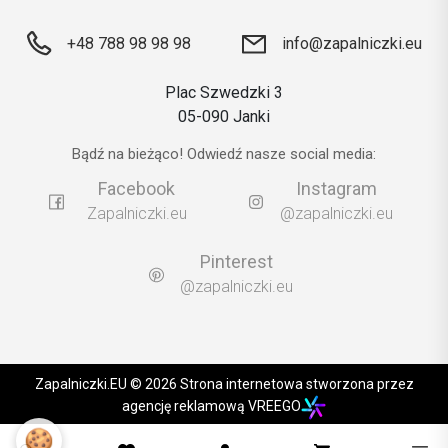
+48 788 98 98 98
info@zapalniczki.eu
Plac Szwedzki 3
05-090 Janki
Bądź na bieżąco! Odwiedź nasze social media:
Facebook
Instagram
Zapalniczki.eu
@zapalniczki.eu
Pinterest
@zapalniczki.eu
Zapalniczki.EU © 2026 Strona internetowa stworzona przez
agencję reklamową VREEGO
🍪