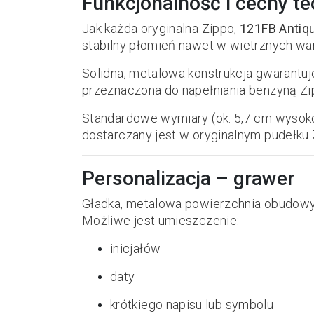
Funkcjonalność i cechy t
Jak każda oryginalna Zippo,
121FB Antiqu
stabilny płomień nawet w wietrznych wa
Solidna, metalowa konstrukcja gwarantuj
przeznaczona do napełniania benzyną Zi
Standardowe wymiary (ok. 5,7 cm wysokośc
dostarczany jest w oryginalnym pudełku 
Personalizacja – grawer
Gładka, metalowa powierzchnia obudow
Możliwe jest umieszczenie:
inicjałów
daty
krótkiego napisu lub symbolu