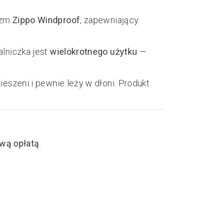
izm
Zippo Windproof
, zapewniający
alniczka jest
wielokrotnego użytku
—
eszeni i pewnie leży w dłoni. Produkt
wą opłatą
.