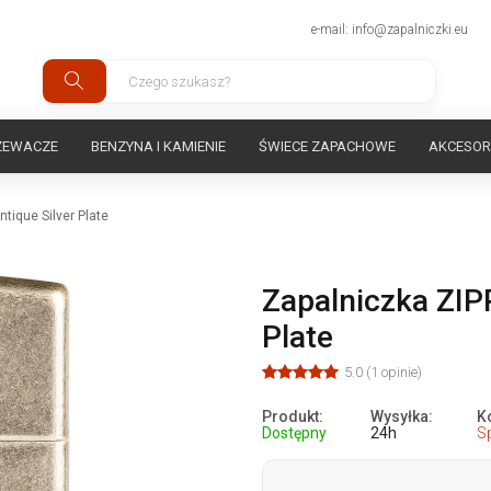
e-mail: info@zapalniczki.eu
ZEWACZE
BENZYNA I KAMIENIE
ŚWIECE ZAPACHOWE
AKCESOR
tique Silver Plate
Zapalniczka ZIP
Plate
5.0 (1 opinie)
Produkt:
Wysyłka:
K
Dostępny
24h
S