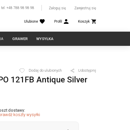
tel. +48 788 98 98 98
Zaloguj się
Zarejestruj się
Ulubione
Profil
Koszyk
IA
GRAWER
WYSYŁKA
Dodaj do ulubionych
Udostępnij
PO 121FB Antique Silver
oszt dostawy:
prawdź koszty wysyłki