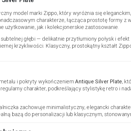
yczny model marki Zippo, który wyróżnia się eleganck
ponadczasowym charakterze, łącząca prostotę formy z w
e użytkowanie, jak i kolekcjonerskie zastosowanie.
btelnej głębi — delikatnie przytłumiony połysk i efekt
iernej krzykliwości. Klasyczny, prostokątny kształt Zi
 metalu i pokryty wykończeniem
Antique Silver Plate
, k
eregularny charakter, podkreślający stylistykę retro i
alniczka zachowuje minimalistyczny, elegancki charakter
dealną bazą do personalizacji lub klasycznym, stonow