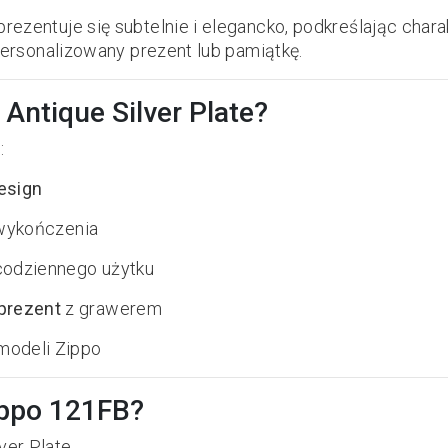
zentuje się subtelnie i elegancko, podkreślając charak
personalizowany prezent lub pamiątkę.
 Antique Silver Plate?
:
esign
e wykończenia
 codziennego użytku
prezent
z grawerem
modeli Zippo
ippo 121FB?
ver Plate