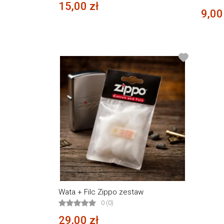
15,00 zł
9,00
Wata + Filc Zippo zestaw
0 (0)
29,00 zł