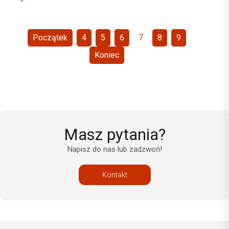
Początek
4
5
6
7
8
9
Koniec
Masz pytania?
Napisz do nas lub zadzwoń!
Kontakt