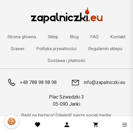
Strona główna
Sklep
Blog
FAQ
Kontakt
Grawer
Polityka prywatności
Regulamin sklepu
Dostawa i płatność
+48 788 98 98 98
info@zapalniczki.eu
Plac Szwedzki 3
05-090 Janki
Bądź na bieżąco! Odwiedź nasze social media:
🍪
Facebook
Instagram
Zapalniczki.eu
@zapalniczki.eu