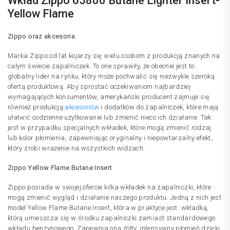
Wkład Zippo 65800 Butane Lighter Insert-
Yellow Flame
Zippo oraz akcesoria
Marka Zippo od lat kojarzy się wielu osobom z produkcją znanych na
całym świecie zapalniczek. To one sprawiły, że obecnie jest to
globalny lider na rynku, który może pochwalić się niezwykle szeroką
ofertą produktową. Aby sprostać oczekiwaniom najbardziej
wymagających konsumentów, amerykański producent zajmuje się
również produkcją
akcesoriów
i dodatków do zapalniczek, które mają
ułatwić codzienne użytkowanie lub zmienić nieco ich działanie. Tak
jest w przypadku specjalnych wkładek, które mogą zmienić rodzaj
lub kolor płomienia, zapewniając oryginalny i niepowtarzalny efekt,
który zrobi wrażenie na wszystkich widzach.
Zippo Yellow Flame Butane Insert
Zippo posiada w swojej ofercie kilka wkładek na zapalniczki, które
mogą zmienić wygląd i działanie naszego produktu. Jedną z nich jest
model Yellow Flame Butane Insert, która w praktyce jest wkładką,
którą umieszcza się w środku zapalniczki zamiast standardowego
wkładu benzynowego. Zapewnia ona żółty, intensywny płomień dzięki