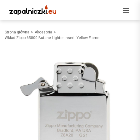
Strona główna
Akcesoria
Wkład Zippo 65800 Butane Lighter Insert- Yellow Flame