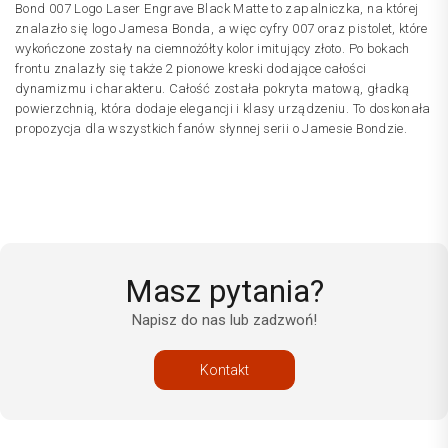
Bond 007 Logo Laser Engrave Black Matte to zapalniczka, na której
znalazło się logo Jamesa Bonda, a więc cyfry 007 oraz pistolet, które
wykończone zostały na ciemnożółty kolor imitujący złoto. Po bokach
frontu znalazły się także 2 pionowe kreski dodające całości
dynamizmu i charakteru. Całość została pokryta matową, gładką
powierzchnią, która dodaje elegancji i klasy urządzeniu. To doskonała
propozycja dla wszystkich fanów słynnej serii o Jamesie Bondzie.
Masz pytania?
Napisz do nas lub zadzwoń!
Kontakt