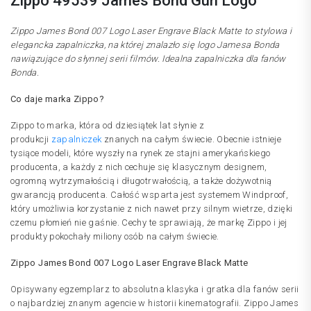
Zippo 49539 James Bond Gun Logo
Zippo James Bond 007 Logo Laser Engrave Black Matte to stylowa i
elegancka zapalniczka, na której znalazło się logo Jamesa Bonda
nawiązujące do słynnej serii filmów. Idealna zapalniczka dla fanów
Bonda.
Co daje marka Zippo?
Zippo to marka, która od dziesiątek lat słynie z
produkcji
zapalniczek
znanych na całym świecie. Obecnie istnieje
tysiące modeli, które wyszły na rynek ze stajni amerykańskiego
producenta, a każdy z nich cechuje się klasycznym designem,
ogromną wytrzymałością i długotrwałością, a także dożywotnią
gwarancją producenta. Całość wsparta jest systemem Windproof,
który umożliwia korzystanie z nich nawet przy silnym wietrze, dzięki
czemu płomień nie gaśnie. Cechy te sprawiają, że markę Zippo i jej
produkty pokochały miliony osób na całym świecie.
Zippo James Bond 007 Logo Laser Engrave Black Matte
Opisywany egzemplarz to absolutna klasyka i gratka dla fanów serii
o najbardziej znanym agencie w historii kinematografii. Zippo James