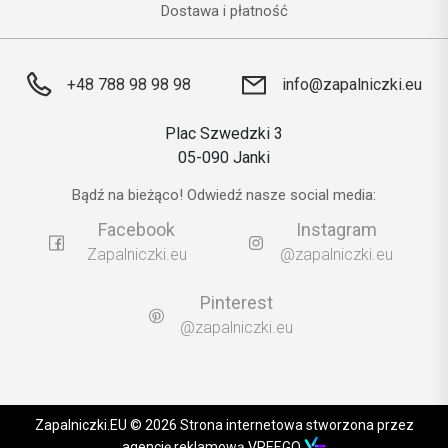
Dostawa i płatność
+48 788 98 98 98
info@zapalniczki.eu
Plac Szwedzki 3
05-090 Janki
Bądź na bieżąco! Odwiedź nasze social media:
Facebook
Instagram
Zapalniczki.eu
@zapalniczki.eu
Pinterest
@zapalniczki.eu
Zapalniczki.EU © 2026 Strona internetowa stworzona przez
agencję reklamową VREEGO