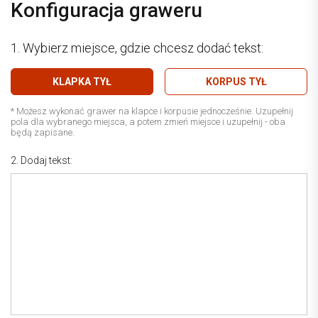
Konfiguracja graweru
1. Wybierz miejsce, gdzie chcesz dodać tekst:
KLAPKA TYŁ
KORPUS TYŁ
* Możesz wykonać grawer na klapce i korpusie jednocześnie. Uzupełnij
pola dla wybranego miejsca, a potem zmień miejsce i uzupełnij - oba
będą zapisane.
2. Dodaj tekst: