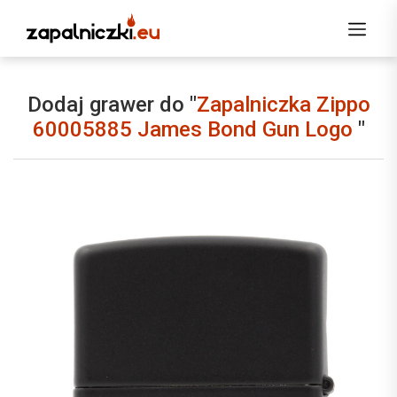
Dodaj grawer do "
Zapalniczka Zippo
60005885 James Bond Gun Logo
"