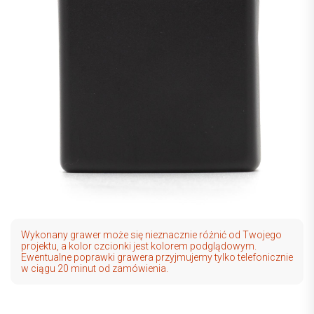
Wykonany grawer może się nieznacznie różnić od Twojego
projektu, a kolor czcionki jest kolorem podglądowym.
Ewentualne poprawki grawera przyjmujemy tylko telefonicznie
w ciągu 20 minut od zamówienia.