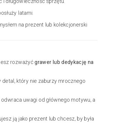
 i długowieczność sprzętu.
osłuży latami.
ysłem na prezent lub kolekcjonerski
ożesz rozważyć
grawer lub dedykację na
y detal, który nie zaburzy mrocznego
nie odwraca uwagi od głównego motywu, a
jesz ją jako prezent lub chcesz, by była