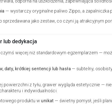
rwała, odporna na uszkodzenia, zapewniająca solidność
nia
— wystarczy oryginalne paliwo Zippo, a zapalniczka p
sprzedawana jako zestaw, co czyni ją atrakcyjnym pom
r lub dedykacja
yła czymś więcej niż standardowym egzemplarzem — m
w, daty, krótkiej sentencji lub hasła
— subtelny, osobist
stej powierzchni z tyłu, grawer wygląda estetycznie — 
harakteru i indywidualności.
 gotowego produktu w
unikat
— świetny pomysł, jeśli planu