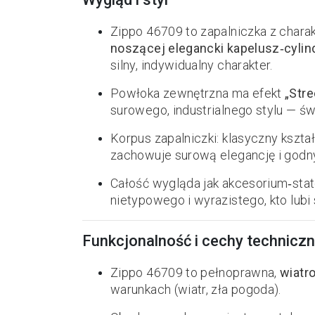
Zippo 46709 to zapalniczka z char
noszącej elegancki kapelusz‑cylind
silny, indywidualny charakter.
Powłoka zewnętrzna ma efekt
„Str
surowego, industrialnego stylu — ś
Korpus zapalniczki: klasyczny kszta
zachowuje surową elegancję i godny
Całość wygląda jak akcesorium‑stat
nietypowego i wyrazistego, kto lubi 
Funkcjonalność i cechy technicz
Zippo 46709 to pełnoprawna,
wiatr
warunkach (wiatr, zła pogoda).