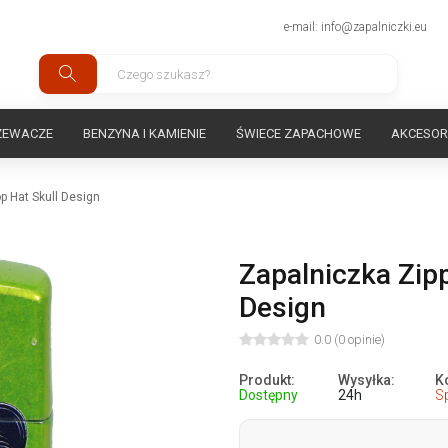
e-mail: info@zapalniczki.eu
ZEWACZE
BENZYNA I KAMIENIE
ŚWIECE ZAPACHOWE
AKCESOR
p Hat Skull Design
Zapalniczka Zip
Design
0.0 (0 opinie)
Produkt:
Wysyłka:
K
Dostępny
24h
S