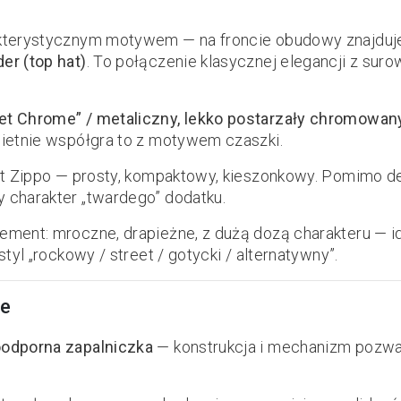
akterystycznym motywem — na froncie obudowy znajduje
er (top hat)
. To połączenie klasycznej elegancji z su
eet Chrome” / metaliczny, lekko postarzały chromowan
wietnie współgra to z motywem czaszki.
łt Zippo — prosty, kompaktowy, kieszonkowy. Pomimo dek
 charakter „twardego” dodatku.
ement: mroczne, drapieżne, z dużą dozą charakteru — i
styl „rockowy / street / gotycki / alternatywny”.
ne
oodporna zapalniczka
— konstrukcja i mechanizm pozwa