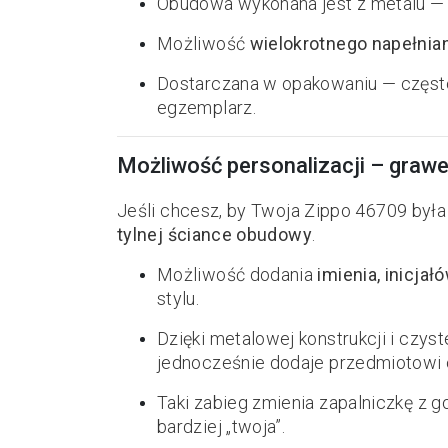
Obudowa wykonana jest z metalu — t
Możliwość
wielokrotnego napełnia
Dostarczana w opakowaniu — często 
egzemplarz.
Możliwość personalizacji – grawe
Jeśli chcesz, by Twoja Zippo 46709 b
tylnej ściance obudowy
.
Możliwość dodania
imienia, inicjałó
stylu.
Dzięki metalowej konstrukcji i czy
jednocześnie dodaje przedmiotowi c
Taki zabieg zmienia zapalniczkę z
bardziej „twoja”.