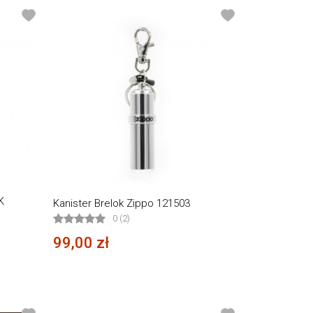
K
Kanister Brelok Zippo 121503
0 (2)
99,00 zł