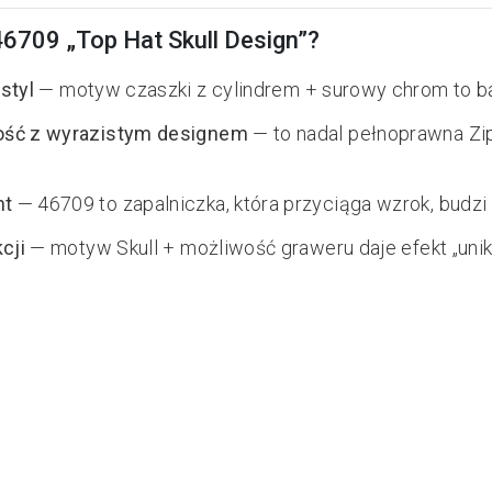
6709 „Top Hat Skull Design”?
styl
— motyw czaszki z cylindrem + surowy chrom to ba
ość z wyrazistym designem
— to nadal pełnoprawna Zip
nt
— 46709 to zapalniczka, która przyciąga wzrok, budzi sk
cji
— motyw Skull + możliwość graweru daje efekt „uni