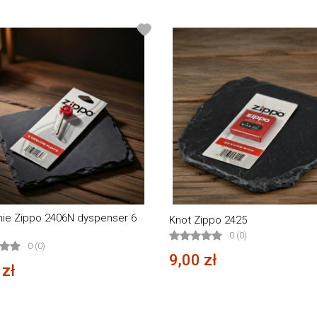
ie Zippo 2406N dyspenser 6
Knot Zippo 2425
0 (0)
0 (0)
9,00 zł
 zł