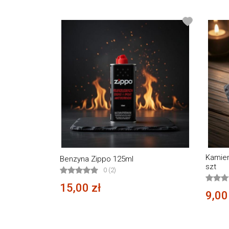
Kamien
Benzyna Zippo 125ml
szt
0 (2)
15,00 zł
9,00