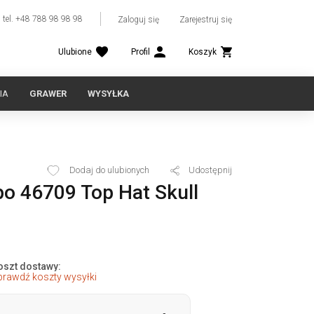
tel. +48 788 98 98 98
Zaloguj się
Zarejestruj się
Ulubione
Profil
Koszyk
IA
GRAWER
WYSYŁKA
Dodaj do ulubionych
Udostępnij
po 46709 Top Hat Skull
oszt dostawy:
prawdź koszty wysyłki