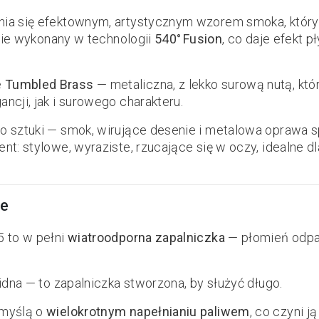
nia się efektownym, artystycznym wzorem smoka, któr
nnie wykonany w technologii
540° Fusion
, co daje efekt 
e
Tumbled Brass
— metaliczna, z lekko surową nutą, kt
ncji, jak i surowego charakteru.
o sztuki — smok, wirujące desenie i metalowa oprawa sp
t: stylowe, wyraziste, rzucające się w oczy, idealne dl
ne
5 to w pełni
wiatroodporna zapalniczka
— płomień odpal
lidna — to zapalniczka stworzona, by służyć długo.
 myślą o
wielokrotnym napełnianiu paliwem
, co czyni j