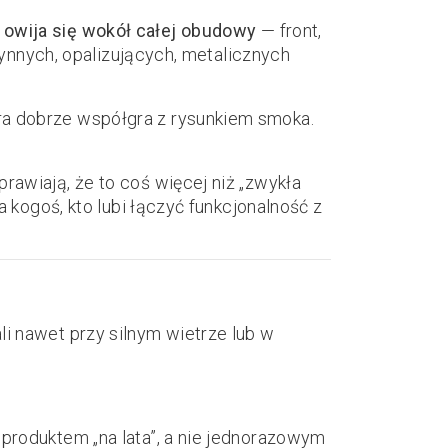
y
owija się wokół całej obudowy
— front,
płynnych, opalizujących, metalicznych
óra dobrze współgra z rysunkiem smoka.
rawiają, że to coś więcej niż „zwykła
a kogoś, kto lubi łączyć funkcjonalność z
i nawet przy silnym wietrze lub w
ą produktem „na lata”, a nie jednorazowym