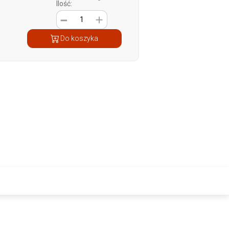
Ilość:
1
Do koszyka