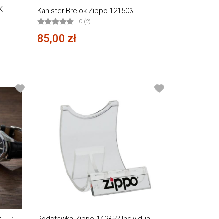
K
Kanister Brelok Zippo 121503
0 (2)
85,00 zł
Podstawka Zippo 142352 Individual