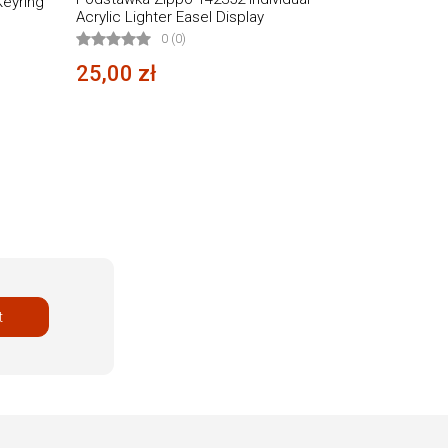
eyring
Acrylic Lighter Easel Display
0 (0)
25,00 zł
t