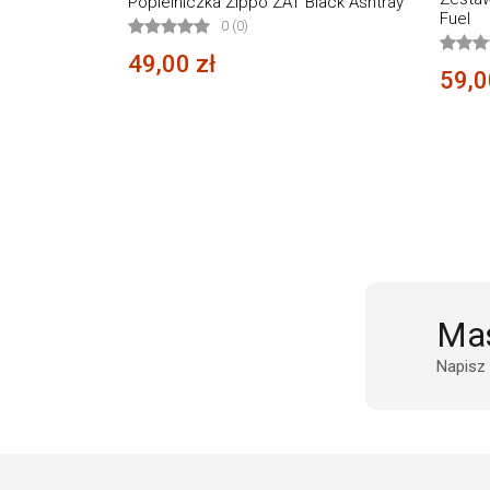
Popielniczka Zippo ZAT Black Ashtray
Fuel
0 (0)
49,00 zł
59,0
Mas
Napisz