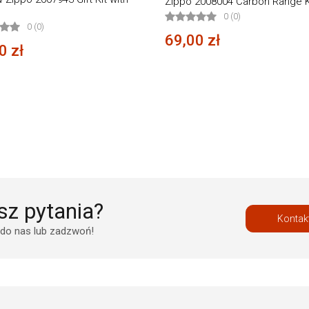
Zippo 2008004 Carbon Range K
0 (0)
0 (0)
69,00 zł
0 zł
z pytania?
Kontak
 do nas lub zadzwoń!