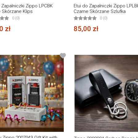
o Zapalniczki Zippo LPCBK
Etui do Zapalniczki Zippo LPLB
 Skórzane Klips
Czarne Skórzane Szlufka
0 (0)
0 (0)
0 zł
85,00 zł
 Zippo 2007943 Gift Kit with