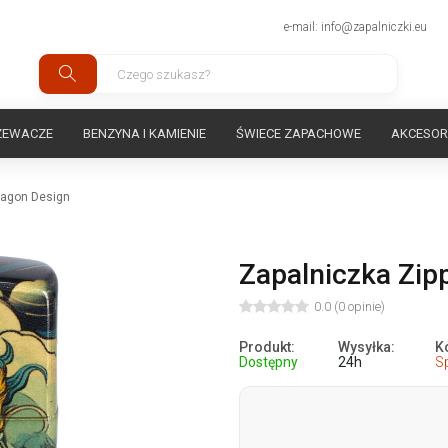
e-mail: info@zapalniczki.eu
ZEWACZE
BENZYNA I KAMIENIE
ŚWIECE ZAPACHOWE
AKCESOR
ragon Design
Zapalniczka Zip
0.0 (0 opinie)
Produkt:
Wysyłka:
K
Dostępny
24h
S