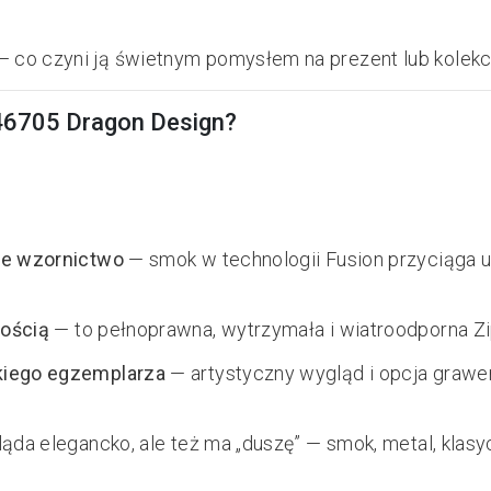
 co czyni ją świetnym pomysłem na prezent lub kolekc
46705 Dragon Design?
owe wzornictwo
— smok w technologii Fusion przyciąga u
nością
— to pełnoprawna, wytrzymała i wiatroodporna Zip
kiego egzemplarza
— artystyczny wygląd i opcja grawe
ląda elegancko, ale też ma „duszę” — smok, metal, klasy