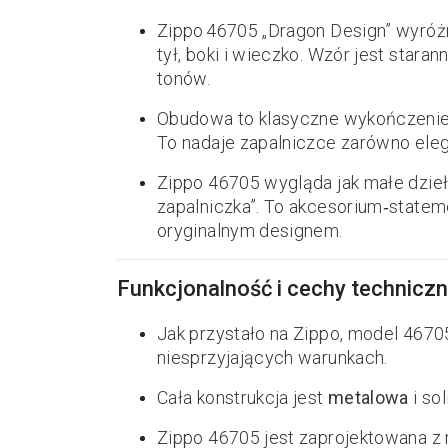
Zippo 46705 „Dragon Design” wyróż
tył, boki i wieczko. Wzór jest stara
tonów.
Obudowa to klasyczne wykończeni
To nadaje zapalniczce zarówno elega
Zippo 46705 wygląda jak małe dzieł
zapalniczka”. To akcesorium‑statemen
oryginalnym designem.
Funkcjonalność i cechy technicz
Jak przystało na Zippo, model 4670
niesprzyjających warunkach.
Cała konstrukcja jest
metalowa
i so
Zippo 46705 jest zaprojektowana z