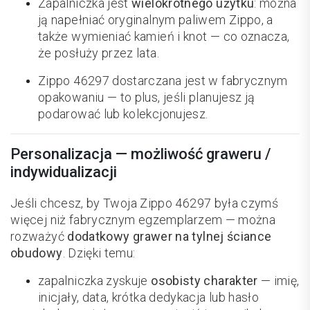
Zapalniczka jest
wielokrotnego użytku
: można
ją napełniać oryginalnym paliwem Zippo, a
także wymieniać kamień i knot — co oznacza,
że posłuży przez lata.
Zippo 46297 dostarczana jest w fabrycznym
opakowaniu — to plus, jeśli planujesz ją
podarować lub kolekcjonujesz.
Personalizacja — możliwość graweru /
indywidualizacji
Jeśli chcesz, by Twoja Zippo 46297 była czymś
więcej niż fabrycznym egzemplarzem — można
rozważyć
dodatkowy grawer na tylnej ściance
obudowy
. Dzięki temu:
zapalniczka zyskuje
osobisty charakter
— imię,
inicjały, data, krótka dedykacja lub hasło