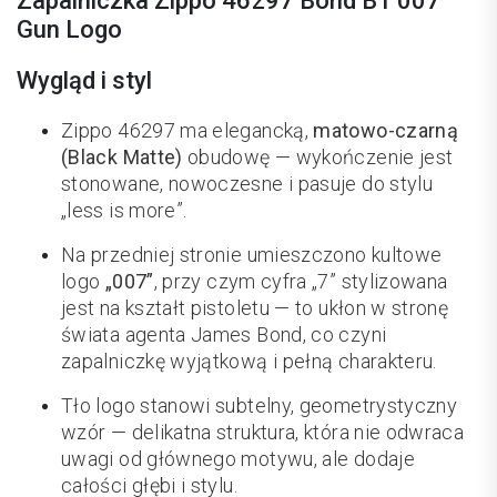
Zapalniczka Zippo 46297 Bond BT 007
Gun Logo
Wygląd i styl
Zippo 46297 ma elegancką,
matowo-czarną
(Black Matte)
obudowę — wykończenie jest
stonowane, nowoczesne i pasuje do stylu
„less is more”.
Na przedniej stronie umieszczono kultowe
logo
„007”
, przy czym cyfra „7” stylizowana
jest na kształt pistoletu — to ukłon w stronę
świata agenta James Bond, co czyni
zapalniczkę wyjątkową i pełną charakteru.
Tło logo stanowi subtelny, geometrystyczny
wzór — delikatna struktura, która nie odwraca
uwagi od głównego motywu, ale dodaje
całości głębi i stylu.