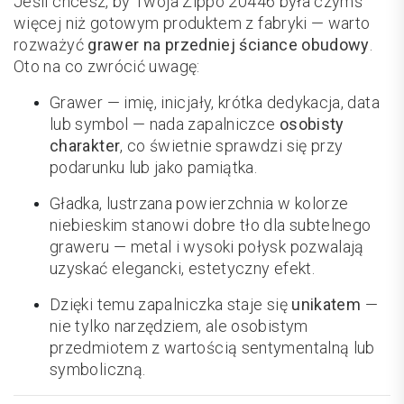
Jeśli chcesz, by Twoja Zippo 20446 była czymś
więcej niż gotowym produktem z fabryki — warto
rozważyć
grawer na przedniej ściance obudowy
.
Oto na co zwrócić uwagę:
Grawer — imię, inicjały, krótka dedykacja, data
lub symbol — nada zapalniczce
osobisty
charakter
, co świetnie sprawdzi się przy
podarunku lub jako pamiątka.
Gładka, lustrzana powierzchnia w kolorze
niebieskim stanowi dobre tło dla subtelnego
graweru — metal i wysoki połysk pozwalają
uzyskać elegancki, estetyczny efekt.
Dzięki temu zapalniczka staje się
unikatem
—
nie tylko narzędziem, ale osobistym
przedmiotem z wartością sentymentalną lub
symboliczną.