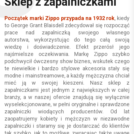
Sklep z zapalniczkami
Początek marki Zippo przypada na 1932 rok
, kiedy
to George Grant Blaisdell zdecydował się rozpocząć
prace nad zapalniczką swojego własnego
autorstwa, wykorzystując do tego całą swoją
wiedzę i doświadczenie. Efekt przerósł jego
najśmielsze oczekiwania. Markę Zippo szybko
podchwycił ówczesny show biznes, wskutek czego
te niewielkie i bardzo stylowe akcesoria stały się
modne i mainstreamowe, a każdy mężczyzna chciał
mieć ją w swojej kieszeni. Nasz sklep z
zapalniczkami jest jednym z największych w całej
branży, a w naszej ofercie znajdują się wyłącznie
wyselekcjonowane, w pełni oryginalne i sprawdzone
zapalniczki wiodących producentów. Od lat
zaopatrujemy kobiety i mężczyzn w niezawodne
zapalniczki i staramy się je dostarczać do klientów
tak szybko, jak to możliwe, zwracając także uwagę