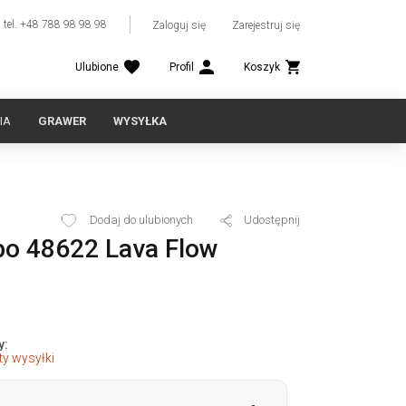
tel. +48 788 98 98 98
Zaloguj się
Zarejestruj się
Ulubione
Profil
Koszyk
IA
GRAWER
WYSYŁKA
Dodaj do ulubionych
Udostępnij
po 48622 Lava Flow
y:
y wysyłki