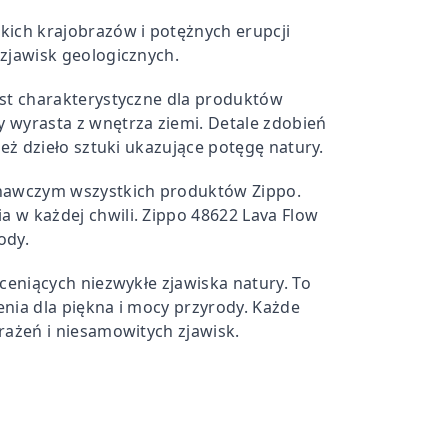
kich krajobrazów i potężnych erupcji
 zjawisk geologicznych.
est charakterystyczne dla produktów
y wyrasta z wnętrza ziemi. Detale zdobień
ież dzieło sztuki ukazujące potęgę natury.
znawczym wszystkich produktów Zippo.
a w każdej chwili. Zippo 48622 Lava Flow
ody.
 ceniących niezwykłe zjawiska natury. To
enia dla piękna i mocy przyrody. Każde
rażeń i niesamowitych zjawisk.