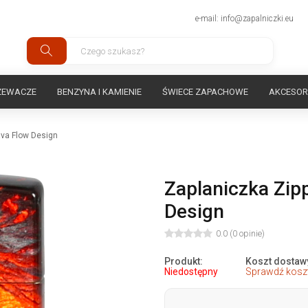
e-mail: info@zapalniczki.eu
ZEWACZE
BENZYNA I KAMIENIE
ŚWIECE ZAPACHOWE
AKCESOR
ava Flow Design
Zaplaniczka Zip
Design
0.0 (0 opinie)
Produkt:
Koszt dostaw
Niedostępny
Sprawdź koszt