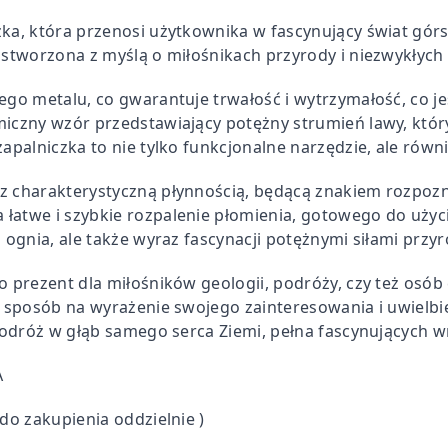
zka, która przenosi użytkownika w fascynujący świat górs
 stworzona z myślą o miłośnikach przyrody i niezwykłych
nego metalu, co gwarantuje trwałość i wytrzymałość, co j
miczny wzór przedstawiający potężny strumień lawy, któr
apalniczka to nie tylko funkcjonalne narzędzie, ale równ
 z charakterystyczną płynnością, będącą znakiem rozpo
łatwe i szybkie rozpalenie płomienia, gotowego do użyci
 ognia, ale także wyraz fascynacji potężnymi siłami przyr
o prezent dla miłośników geologii, podróży, czy też osób
ż sposób na wyrażenie swojego zainteresowania i uwielbi
 podróż w głąb samego serca Ziemi, pełna fascynujących w
A
do zakupienia oddzielnie )