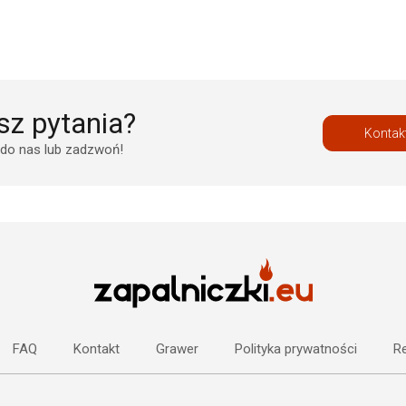
z pytania?
Kontak
 do nas lub zadzwoń!
FAQ
Kontakt
Grawer
Polityka prywatności
Re