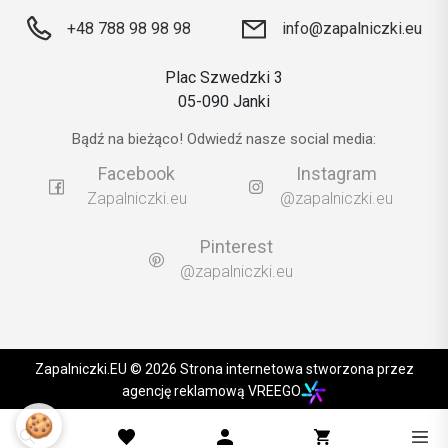
+48 788 98 98 98
info@zapalniczki.eu
Plac Szwedzki 3
05-090 Janki
Bądź na bieżąco! Odwiedź nasze social media:
Facebook
Instagram
Zapalniczki.eu
@zapalniczki.eu
Pinterest
@zapalniczki.eu
Zapalniczki.EU © 2026 Strona internetowa stworzona przez
agencję reklamową VREEGO
🍪