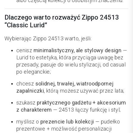
albo częścią kolekcji o osobistym znaczeniu.
Dlaczego warto rozważyć Zippo 24513
“Classic Lurid”
Wybierając Zippo 24513 warto, jeśli:
cenisz
minimalistyczny, ale stylowy design
—
Lurid to estetyka, która przyciąga uwagę bez
przesady, pasuje do wielu stylizacji, od casual
po eleganckie;
chcesz
solidnej, trwałej, wiatroodpornej
zapalniczki
, którą możesz używać przez lata;
szukasz
praktycznego gadżetu + akcesorium
z charakterem
— 24513 łączy funkcję i styl;
myślisz o
prezencie lub kolekcji
— pudełko
prezentowe + możliwość personalizacji