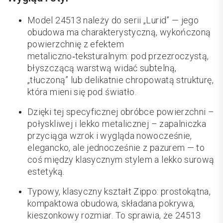
Model 24513 należy do serii „Lurid” — jego
obudowa ma charakterystyczną, wykończoną
powierzchnię z efektem
metaliczno‑teksturalnym: pod przezroczystą,
błyszczącą warstwą widać subtelną,
„tłuczoną” lub delikatnie chropowatą strukturę,
która mieni się pod światło.
Dzięki tej specyficznej obróbce powierzchni –
połyskliwej i lekko metalicznej – zapalniczka
przyciąga wzrok i wygląda nowocześnie,
elegancko, ale jednocześnie z pazurem — to
coś między klasycznym stylem a lekko surową
estetyką.
Typowy, klasyczny kształt Zippo: prostokątna,
kompaktowa obudowa, składana pokrywa,
kieszonkowy rozmiar. To sprawia, że 24513