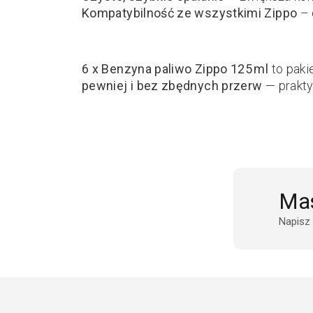
Kompatybilność ze wszystkimi Zippo
– 
6 x Benzyna paliwo Zippo 125 ml
to paki
pewniej i bez zbędnych przerw
— prakty
Mas
Napisz