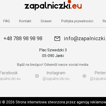
FAQ
Kontakt
Grawer
Polityka prywatności
Re
+48 788 98 98 98
info@zapalniczki
Plac Szwedzki 3
05-090 Janki
Bądź na bieżąco! Odwiedź nasze social media:
Facebook
Instagram
Pinte
apalniczki.eu
@zapalniczki.eu
@zapalnic
EU © 2026 Strona internetowa stworzona przez
agencję reklamo