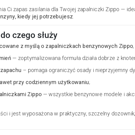
nia Ci zapas zasilania dla Twojej zapalniczki Zippo — ide
enzyny, kiedy jej potrzebujesz
.
i do czego służy
acowane z myślą o zapalniczkach benzynowych Zippo
omień
— zoptymalizowana formuła działa dobrze z knote
i zapachu
– pomaga ograniczyć osady i nieprzyjemny d
 nawet przy codziennym użytkowaniu
;
alniczkami Zippo
— wszystkie benzynowe modele i akc
ci i jest wyposażona w praktyczny, szczelny dozownik,