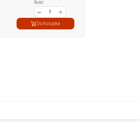
Ilość:
1
Do koszyka