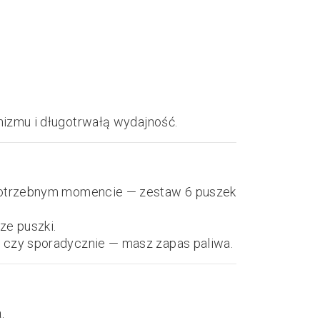
zmu i długotrwałą wydajność.
j potrzebnym momencie — zestaw 6 puszek
ze puszki.
, czy sporadycznie — masz zapas paliwa.
a
.