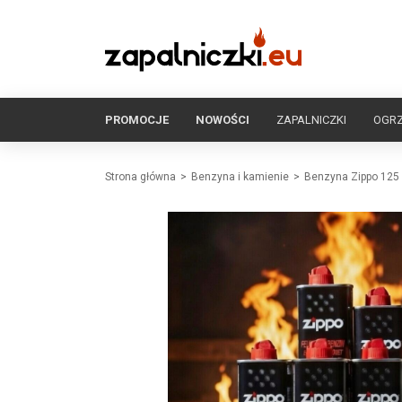
PROMOCJE
NOWOŚCI
ZAPALNICZKI
OGR
Strona główna
Benzyna i kamienie
Benzyna Zippo 125 m