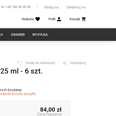
tel. +48 788 98 98 98
Zaloguj się
Zarejestruj się
Ulubione
Profil
Koszyk
IA
GRAWER
WYSYŁKA
Dodaj do ulubionych
Udostępnij
5 ml - 6 szt.
oszt dostawy:
prawdź koszty wysyłki
84,00 zł
Cena regularna