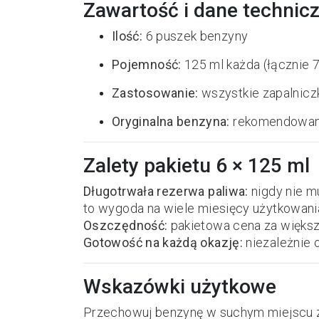
Zawartość i dane technic
Ilość:
6 puszek benzyny
Pojemność:
125 ml każda (łącznie 7
Zastosowanie:
wszystkie zapalnicz
Oryginalna benzyna:
rekomendowana 
Zalety pakietu 6 × 125 ml
Długotrwała rezerwa paliwa:
nigdy nie m
to wygoda na wiele miesięcy użytkowani
Oszczędność:
pakietowa cena za większą
Gotowość na każdą okazję:
niezależnie 
Wskazówki użytkowe
Przechowuj benzynę w suchym miejscu z d