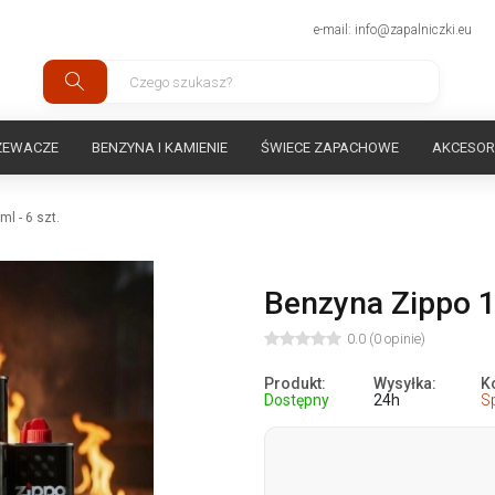
e-mail: info@zapalniczki.eu
ZEWACZE
BENZYNA I KAMIENIE
ŚWIECE ZAPACHOWE
AKCESOR
l - 6 szt.
Benzyna Zippo 12
0.0 (0 opinie)
Produkt:
Wysyłka:
K
Dostępny
24h
S