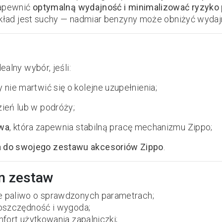
zapewnić
optymalną wydajność i minimalizować ryzyko
wkład jest suchy — nadmiar benzyny może obniżyć wydaj
alny wybór, jeśli:
y nie martwić się o kolejne uzupełnienia;
zień lub w podróży;
iwa
, która zapewnia stabilną pracę mechanizmu Zippo;
a do swojego zestawu akcesoriów Zippo
.
n zestaw
 paliwo o sprawdzonych parametrach;
oszczędność i wygoda;
fort użytkowania zapalniczki;