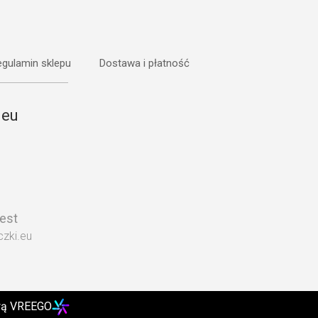
gulamin sklepu
Dostawa i płatność
.eu
rest
zki.eu
wą VREEGO